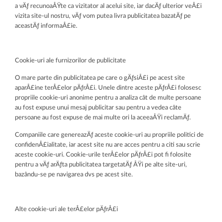
a vÄƒ recunoaÅŸte ca vizitator al acelui site, iar dacÄƒ ulterior veÅ£i
vizita site-ul nostru, vÄƒ vom putea livra publicitatea bazatÄƒ pe
aceastÄƒ informaÅ£ie.
Cookie-uri ale furnizorilor de publicitate
O mare parte din publicitatea pe care o gÄƒsiÅ£i pe acest site
aparÅ£ine terÅ£elor pÄƒrÅ£i. Unele dintre aceste pÄƒrÅ£i folosesc
propriile cookie-uri anonime pentru a analiza cât de multe persoane
au fost expuse unui mesaj publicitar sau pentru a vedea câte
persoane au fost expuse de mai multe ori la aceeaÅŸi reclamÄƒ.
Companiile care genereazÄƒ aceste cookie-uri au propriile politici de
confidenÅ£ialitate, iar acest site nu are acces pentru a citi sau scrie
aceste cookie-uri. Cookie-urile terÅ£elor pÄƒrÅ£i pot fi folosite
pentru a vÄƒ arÄƒta publicitatea targetatÄƒ ÅŸi pe alte site-uri,
bazându-se pe navigarea dvs pe acest site.
Alte cookie-uri ale terÅ£elor pÄƒrÅ£i