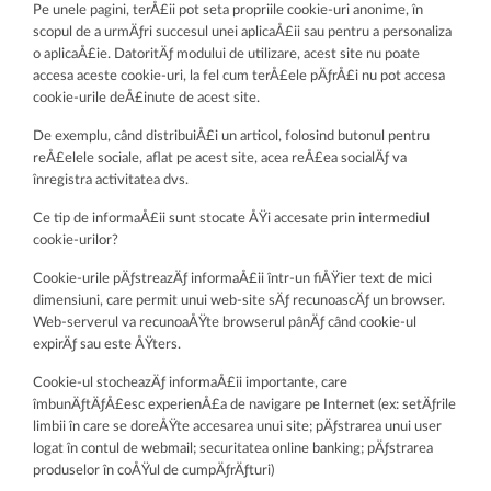
Pe unele pagini, terÅ£ii pot seta propriile cookie-uri anonime, în
scopul de a urmÄƒri succesul unei aplicaÅ£ii sau pentru a personaliza
o aplicaÅ£ie. DatoritÄƒ modului de utilizare, acest site nu poate
accesa aceste cookie-uri, la fel cum terÅ£ele pÄƒrÅ£i nu pot accesa
cookie-urile deÅ£inute de acest site.
De exemplu, când distribuiÅ£i un articol, folosind butonul pentru
reÅ£elele sociale, aflat pe acest site, acea reÅ£ea socialÄƒ va
înregistra activitatea dvs.
Ce tip de informaÅ£ii sunt stocate ÅŸi accesate prin intermediul
cookie-urilor?
Cookie-urile pÄƒstreazÄƒ informaÅ£ii într-un fiÅŸier text de mici
dimensiuni, care permit unui web-site sÄƒ recunoascÄƒ un browser.
Web-serverul va recunoaÅŸte browserul pânÄƒ când cookie-ul
expirÄƒ sau este ÅŸters.
Cookie-ul stocheazÄƒ informaÅ£ii importante, care
îmbunÄƒtÄƒÅ£esc experienÅ£a de navigare pe Internet (ex: setÄƒrile
limbii în care se doreÅŸte accesarea unui site; pÄƒstrarea unui user
logat în contul de webmail; securitatea online banking; pÄƒstrarea
produselor în coÅŸul de cumpÄƒrÄƒturi)