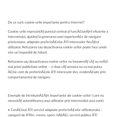
De ce sunt cookie-urile importante pentru Internet?
Cookie-urile reprezintÄƒ punctul central al funcÅ£ionÄƒrii eficiente a
Internetului, ajutând la generarea unei experienÅ£e de navigare
prietenoase, adaptate preferinÅ£elor ÅŸi intereselor fiecÄƒrui
utilizator. Refuzarea sau dezactivarea cookie-urilor poate face unele
site-uri imposibil de folosit.
Refuzarea sau dezactivarea cookie-urilor nu înseamnÄƒ cÄƒ nu veÅ£i
mai primi publicitate online – ci doar cÄƒ aceasta nu va mai putea
Å£ine cont de preferinÅ£ele ÅŸi interesele dvs, evidenÅ£iate prin
comportamentul de navigare.
Exemple de întrebuinÅ£Äƒri importante ale cookie-urilor ( care nu
necesitÄƒ autentificarea unui utilizator prin intermediul unui cont):
• ConÅ£inut ÅŸi servicii adaptate preferinÅ£elor utilizatorului -
categorii de ÅŸtiri, vreme, sport, hÄƒrÅ£i, servicii publice ÅŸi