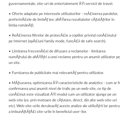
guvernamentale, site-uri de entertainment ÅŸi servicii de travel.
• Oferte adaptate pe interesele utilizatorilor - reÅ£inerea parolelor,
preferinÅ£ele de limbÄƒ (ex: afiÅŸarea rezultatelor cÄƒutÄƒrilor în
limba românÄƒ).
• ReÅ£inerea filtrelor de protecÅ£ie a copiilor privind conÅ£inutul
pe Internet (opÅ£iuni family mode, funcÅ£ii de safe search).
• Limitarea frecvenÅ£ei de difuzare a reclamelor - limitarea
numÄƒrului de afiÅŸÄƒri a unei reclame pentru un anumit utilizator pe
un site.
• Furnizarea de publicitate mai relevantÄƒ pentru utilizator.
• MÄƒsurarea, optimizarea ÅŸi caracteristicile de analytics - cum ar fi
confirmarea unui anumit nivel de trafic pe un web-site, ce tip de
conÅ£inut este vizualizat ÅŸi modul cum un utilizator ajunge pe un
web-site (ex. prin motoare de cÄƒutare, direct, din alte web-site-uri
etc). Web-site-urile deruleazÄƒ aceste analize ale utilizÄƒrii lor pentru
a îmbunÄƒtÄƒÅ£i site-urile în beneficiul user-ilor.