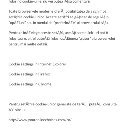
folosind cookie-urile, nu vei putea lÄƒsa comentarii.
Toate browser-ele moderne oferÄƒ posibilitatea de a schimba
setÄƒrile cookie-urilor. Aceste setÄƒri se gÄƒsesc de regulÄƒ în
“opÅ£iuni” sau în meniul de “preferinÅ£e” al browserului tÄƒu.
Pentru a înÅ£elege aceste setÄƒri, urmÄƒtoarele link-uri pot fi
folositoare, altfel puteÅ£i folosi opÅ£iunea “ajutor” a browser-ului
pentru mai multe detalii.
Cookie settings in Internet Explorer
Cookie settings in Firefox
Cookie settings in Chrome
Pentru setÄƒrile cookie-urilor generate de terÅ£i, puteÅ£i consulta
ÅŸi site-ul:
http://www.youronlinechoices.com/ro/