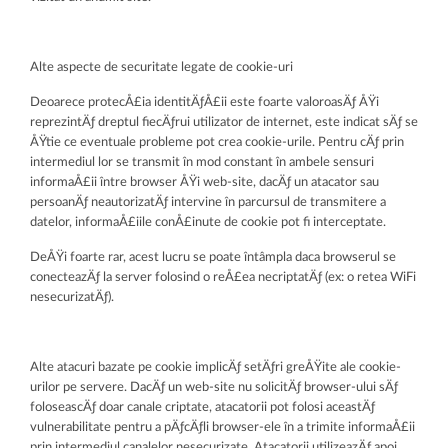
Alte aspecte de securitate legate de cookie-uri
Deoarece protecÅ£ia identitÄƒÅ£ii este foarte valoroasÄƒ ÅŸi
reprezintÄƒ dreptul fiecÄƒrui utilizator de internet, este indicat sÄƒ se
ÅŸtie ce eventuale probleme pot crea cookie-urile. Pentru cÄƒ prin
intermediul lor se transmit în mod constant în ambele sensuri
informaÅ£ii între browser ÅŸi web-site, dacÄƒ un atacator sau
persoanÄƒ neautorizatÄƒ intervine în parcursul de transmitere a
datelor, informaÅ£iile conÅ£inute de cookie pot fi interceptate.
DeÅŸi foarte rar, acest lucru se poate întâmpla daca browserul se
conecteazÄƒ la server folosind o reÅ£ea necriptatÄƒ (ex: o retea WiFi
nesecurizatÄƒ).
Alte atacuri bazate pe cookie implicÄƒ setÄƒri greÅŸite ale cookie-
urilor pe servere. DacÄƒ un web-site nu solicitÄƒ browser-ului sÄƒ
foloseascÄƒ doar canale criptate, atacatorii pot folosi aceastÄƒ
vulnerabilitate pentru a pÄƒcÄƒli browser-ele în a trimite informaÅ£ii
prin intermediul canalelor nesecurizate. Atacatorii utilizeazÄƒ apoi