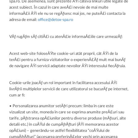
spa.ro. De asemenea, sunt prezente ÅŸi câteva linkuri utile legate de
acest subiect. În cazul în care aveÅ£i nevoie de mai multe
informaÅ£ii ÅŸi ele nu se regÄƒsesc mai jos, ne puteÅ£i contacta la
adresa de email:
office@detox-spa.ro
VÄƒ rugÄƒm sÄƒ citiÅ£i cu atenÅ£ie informaÅ£iile care urmeazÄƒ:
Acest web-site foloseÅŸte cookie-uri atât proprii, cât ÅŸi de la
terÅ£i pentru a furniza vizitatorilor o experienÅ£Äƒ mult mai bunÄƒ
de navigare ÅŸi servicii adaptate nevoilor ÅŸi interesului fiecÄƒruia.
Cookie-urile joacÄƒ un rol important în facilitarea accesului ÅŸi
livrÄƒrii multiplelor servicii de care utilizatorul se bucurÄƒ pe internet,
cum ar fi:
• Personalizarea anumitor setÄƒri precum: limba în care este
vizualizat un site, moneda în care se exprima anumite preÅ£uri sau
tarife, pÄƒstrarea opÅ£iunilor pentru diverse produse (mÄƒsuri, alte
detalii etc.) în coÅŸul de cumpÄƒrÄƒturi (ÅŸi memorarea acestor
opÅ£iuni) – generându-se astfel flexibilitatea “coÅŸului de
cumpÄƒrÄƒturi” (accesarea preferinÅ£elor vechi prin accesarea