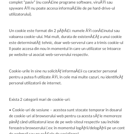
complet “pasiv” (nu conÅ£ine programe software, viruÅŸi sau
spyware ÅŸi nu poate accesa informaÅ£iile de pe hard-drive-ul
utilizatorului).
Un cookie este format din 2 pÄƒrÅ£i: numele ÅŸi conÅ£inutul sau
valoarea cookie-ului. Mai mult, durata de existenÅ£Äƒ a unui cookie
este determinatÄƒ; tehnic, doar web-serverul care a trimis cookie-ul
îl poate accesa din nou în momentul în care un utilizator se întoarce
pe website-ul asociat web-serverului respectiv.
Cookie-urile în sine nu solicitÄƒ informaÅ£ii cu caracter personal
pentru a putea fi utilizate ÅŸi, în cele mai multe cazuri, nu identificÄƒ
personal utilizatorii de internet.
Exista 2 categorii mari de cookie-uri:
• Cookie-uri de sesiune – acestea sunt stocate temporar în dosarul
de cookie-uri al browserului web pentru ca acesta sÄƒ le memoreze
pânÄƒ când utilizatorul iese de pe web-siteul respectiv sau închide
fereastra browserului ( ex: în momentul logÄƒrii/delogÄƒrii pe un cont