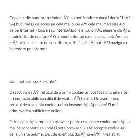
Cookie-urile sunt pretutindeni ÅŸi nu pot fi evitate dacÄƒ doriÅ£i sÄƒ
vÄƒ bucuraÅ£i de acces pe cele mai bune ÅŸi cele mai mari site-uri
de pe Internet - locale sau internaÅ£ionale. Cu o înÅ£elegere clarÄƒ a
modului lor de operare ÅŸi a beneficiilor pe care le aduc, puteÅ£i lua
mÄƒsurile necesare de securitate, astfel încât sÄƒ puteÅ£i naviga cu
încredere pe Internet.
Cum pot opri cookie-urile?
Dezactivarea ÅŸi refuzul de a primi cookie-uri pot face anumite site-
uri impracticabile sau dificil de vizitat ÅŸi folosit. De asemenea,
refuzul de a accepta cookie-uri nu înseamnÄƒ cÄƒ nu veÅ£i mai
primi/vedea publicitate online.
Este posibilÄƒ setarea din browser pentru ca aceste cookie-uri sÄƒ nu
mai fie acceptate sau poÅ£i seta browser-ul sÄƒ accepte cookie-uri
de la un site anume. Dar, de exemplu, dacÄƒ nu eÅŸti înregistrat