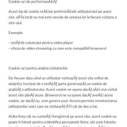
Cookie-uri de performanÅ£Äƒ
Acest tip de cookie reÅ£ine preferinÅ£ele utilizatorului pe acest
site, aÅŸa încât nu mai este nevoie de setarea lor la fiecare vizitare a
site-ului.
Exemple:
- setÄƒrile volumului pentru video player
- viteza de video streaming cu care este compatibil browserul
Cookie-uri pentru analiza vizitatorilor
De fiecare data când un utilizator viziteazÄƒ acest site softul de
analytics furnizat de o terÅ£Äƒ parte genereazÄƒ un cookie de
analizÄƒ a utilizatorului. Acest cookie ne spune dacÄƒ aÅ£i mai vizitat
acest site pânÄƒ acum. Browserul ne va spune dacÄƒ aveÅ£i acest
cookie, iar dacÄƒ nu, vom genera unul. Acesta permite monitorizarea
utilizatorilor unici care ne viziteazÄƒ ÅŸi cât de des o fac.
Atâta timp cât nu sunteÅ£i înregistrat pe acest site, acest cookie nu
poate fi folosit pentru a identifica persoanele fizice, ele sunt folosite