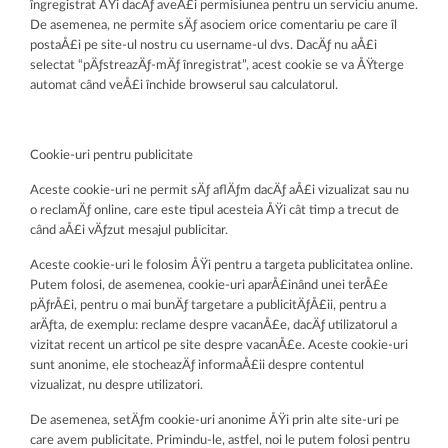
îngregistrat ÅŸi dacÄƒ aveÅ£i permisiunea pentru un serviciu anume.
De asemenea, ne permite sÄƒ asociem orice comentariu pe care îl
postaÅ£i pe site-ul nostru cu username-ul dvs. DacÄƒ nu aÅ£i
selectat “pÄƒstreazÄƒ-mÄƒ înregistrat”, acest cookie se va ÅŸterge
automat când veÅ£i închide browserul sau calculatorul.
Cookie-uri pentru publicitate
Aceste cookie-uri ne permit sÄƒ aflÄƒm dacÄƒ aÅ£i vizualizat sau nu
o reclamÄƒ online, care este tipul acesteia ÅŸi cât timp a trecut de
când aÅ£i vÄƒzut mesajul publicitar.
Aceste cookie-uri le folosim ÅŸi pentru a targeta publicitatea online.
Putem folosi, de asemenea, cookie-uri aparÅ£inând unei terÅ£e
pÄƒrÅ£i, pentru o mai bunÄƒ targetare a publicitÄƒÅ£ii, pentru a
arÄƒta, de exemplu: reclame despre vacanÅ£e, dacÄƒ utilizatorul a
vizitat recent un articol pe site despre vacanÅ£e. Aceste cookie-uri
sunt anonime, ele stocheazÄƒ informaÅ£ii despre contentul
vizualizat, nu despre utilizatori.
De asemenea, setÄƒm cookie-uri anonime ÅŸi prin alte site-uri pe
care avem publicitate. Primindu-le, astfel, noi le putem folosi pentru