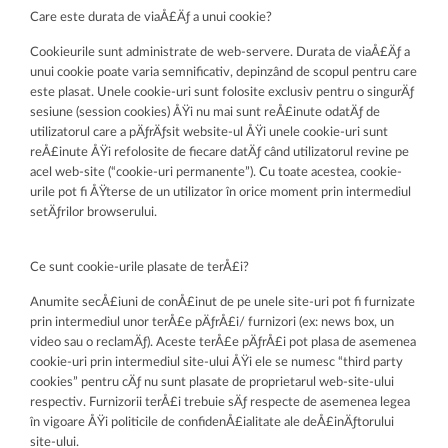
Care este durata de viaÅ£Äƒ a unui cookie?
Cookieurile sunt administrate de web-servere. Durata de viaÅ£Äƒ a
unui cookie poate varia semnificativ, depinzând de scopul pentru care
este plasat. Unele cookie-uri sunt folosite exclusiv pentru o singurÄƒ
sesiune (session cookies) ÅŸi nu mai sunt reÅ£inute odatÄƒ de
utilizatorul care a pÄƒrÄƒsit website-ul ÅŸi unele cookie-uri sunt
reÅ£inute ÅŸi refolosite de fiecare datÄƒ când utilizatorul revine pe
acel web-site (“cookie-uri permanente”). Cu toate acestea, cookie-
urile pot fi ÅŸterse de un utilizator în orice moment prin intermediul
setÄƒrilor browserului.
Ce sunt cookie-urile plasate de terÅ£i?
Anumite secÅ£iuni de conÅ£inut de pe unele site-uri pot fi furnizate
prin intermediul unor terÅ£e pÄƒrÅ£i/ furnizori (ex: news box, un
video sau o reclamÄƒ). Aceste terÅ£e pÄƒrÅ£i pot plasa de asemenea
cookie-uri prin intermediul site-ului ÅŸi ele se numesc “third party
cookies” pentru cÄƒ nu sunt plasate de proprietarul web-site-ului
respectiv. Furnizorii terÅ£i trebuie sÄƒ respecte de asemenea legea
în vigoare ÅŸi politicile de confidenÅ£ialitate ale deÅ£inÄƒtorului
site-ului.