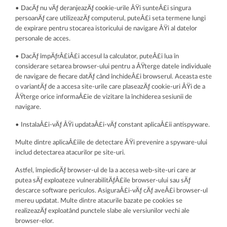
• DacÄƒ nu vÄƒ deranjeazÄƒ cookie-urile ÅŸi sunteÅ£i singura
persoanÄƒ care utilizeazÄƒ computerul, puteÅ£i seta termene lungi
de expirare pentru stocarea istoricului de navigare ÅŸi al datelor
personale de acces.
• DacÄƒ împÄƒrÅ£iÅ£i accesul la calculator, puteÅ£i lua în
considerare setarea browser-ului pentru a ÅŸterge datele individuale
de navigare de fiecare datÄƒ când închideÅ£i browserul. Aceasta este
o variantÄƒ de a accesa site-urile care plaseazÄƒ cookie-uri ÅŸi de a
ÅŸterge orice informaÅ£ie de vizitare la închiderea sesiunii de
navigare.
• InstalaÅ£i-vÄƒ ÅŸi updataÅ£i-vÄƒ constant aplicaÅ£ii antispyware.
Multe dintre aplicaÅ£iile de detectare ÅŸi prevenire a spyware-ului
includ detectarea atacurilor pe site-uri.
Astfel, împiedicÄƒ browser-ul de la a accesa web-site-uri care ar
putea sÄƒ exploateze vulnerabilitÄƒÅ£ile browser-ului sau sÄƒ
descarce software periculos. AsiguraÅ£i-vÄƒ cÄƒ aveÅ£i browser-ul
mereu updatat. Multe dintre atacurile bazate pe cookies se
realizeazÄƒ exploatând punctele slabe ale versiunilor vechi ale
browser-elor.