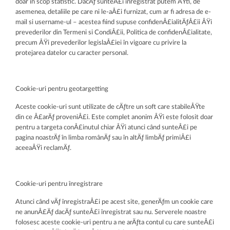
doar în scop statistic. DacÄƒ sunteÅ£i înregistrat putem ÅŸti, de
asemenea, detaliile pe care ni le-aÅ£i furnizat, cum ar fi adresa de e-
mail si username-ul – acestea fiind supuse confidenÅ£ialitÄƒÅ£ii ÅŸi
prevederilor din Termeni si CondiÅ£ii, Politica de confidenÅ£ialitate,
precum ÅŸi prevederilor legislaÅ£iei în vigoare cu privire la
protejarea datelor cu caracter personal.
Cookie-uri pentru geotargetting
Aceste cookie-uri sunt utilizate de cÄƒtre un soft care stabileÅŸte
din ce Å£arÄƒ proveniÅ£i. Este complet anonim ÅŸi este folosit doar
pentru a targeta conÅ£inutul chiar ÅŸi atunci când sunteÅ£i pe
pagina noastrÄƒ în limba românÄƒ sau în altÄƒ limbÄƒ primiÅ£i
aceeaÅŸi reclamÄƒ.
Cookie-uri pentru înregistrare
Atunci când vÄƒ înregistraÅ£i pe acest site, generÄƒm un cookie care
ne anunÅ£Äƒ dacÄƒ sunteÅ£i înregistrat sau nu. Serverele noastre
folosesc aceste cookie-uri pentru a ne arÄƒta contul cu care sunteÅ£i