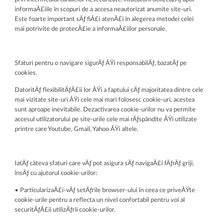
informaÅ£iile în scopuri de a accesa neautorizat anumite site-uri.
Este foarte important sÄƒ fiÅ£i atenÅ£i în alegerea metodei celei
mai potrivite de protecÅ£ie a informaÅ£iilor personale.
Sfaturi pentru o navigare sigurÄƒ ÅŸi responsabilÄƒ, bazatÄƒ pe
cookies.
DatoritÄƒ flexibilitÄƒÅ£ii lor ÅŸi a faptului cÄƒ majoritatea dintre cele
mai vizitate site-uri ÅŸi cele mai mari folosesc cookie-uri, acestea
sunt aproape inevitabile. Dezactivarea cookie-urilor nu va permite
accesul utilizatorului pe site-urile cele mai rÄƒspândite ÅŸi utilizate
printre care Youtube, Gmail, Yahoo ÅŸi altele.
IatÄƒ câteva sfaturi care vÄƒ pot asigura sÄƒ navigaÅ£i fÄƒrÄƒ griji,
însÄƒ cu ajutorul cookie-urilor:
• ParticularizaÅ£i-vÄƒ setÄƒrile browser-ului în ceea ce priveÅŸte
cookie-urile pentru a reflecta un nivel confortabil pentru voi al
securitÄƒÅ£ii utilizÄƒrii cookie-urilor.