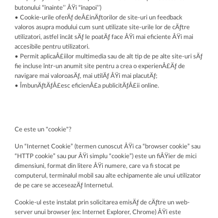
butonului “înainte’’ ÅŸi “înapoi’’)
• Cookie-urile oferÄƒ deÅ£inÄƒtorilor de site-uri un feedback
valoros asupra modului cum sunt utilizate site-urile lor de cÄƒtre
utilizatori, astfel încât sÄƒ le poatÄƒ face ÅŸi mai eficiente ÅŸi mai
accesibile pentru utilizatori.
• Permit aplicaÅ£iilor multimedia sau de alt tip de pe alte site-uri sÄƒ
fie incluse într-un anumit site pentru a crea o experienÅ£Äƒ de
navigare mai valoroasÄƒ, mai utilÄƒ ÅŸi mai placutÄƒ;
• ÎmbunÄƒtÄƒÅ£esc eficienÅ£a publicitÄƒÅ£ii online.
Ce este un "cookie"?
Un “Internet Cookie” (termen cunoscut ÅŸi ca “browser cookie” sau
“HTTP cookie” sau pur ÅŸi simplu “cookie”) este un fiÅŸier de mici
dimensiuni, format din litere ÅŸi numere, care va fi stocat pe
computerul, terminalul mobil sau alte echipamente ale unui utilizator
de pe care se acceseazÄƒ Internetul.
Cookie-ul este instalat prin solicitarea emisÄƒ de cÄƒtre un web-
server unui browser (ex: Internet Explorer, Chrome) ÅŸi este