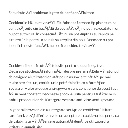
Securitate ÅŸi probleme legate de confidenÅ£ialitate
Cookieurile NU sunt viruÅŸi! Ele folosesc formate tip plain text. Nu
sunt alcÄƒtuite din bucÄƒÅ£i de cod aÅŸa cÄƒ nu pot fi executate nici
nu pot auto-rula. În consecinÅ£Äƒ, nu se pot duplica sau replica pe
alte reÅ£ele pentru a se rula sau replica din nou. Deoarece nu pot
îndeplini aceste funcÅ£ii, nu pot fi considerate viruÅŸi.
Cookie-urile pot fi totuÅŸi folosite pentru scopuri negative.
Deoarece stocheazÄƒ informaÅ£ii despre preferinÅ£ele ÅŸi istoricul
de navigare al utilizatorilor, atât pe un anume site cât ÅŸi pe mai
multe alte site-uri, cookie-urile pot fi folosite ca o formÄƒ de
Spyware. Multe produse anti-spyware sunt constiente de acest fapt
ÅŸi în mod constant marcheazÄƒ cookie-urile pentru a fi ÅŸterse în
cadrul procedurilor de ÅŸtergere/scanare anti-virus/anti-spyware.
În general browser-ele au integrate setÄƒri de confidenÅ£ialitate
care furnizeazÄƒ diferite nivele de acceptare a cookie-urilor, perioada
de valabilitate ÅŸi ÅŸtergere automatÄƒ dupÄƒ ce utilizatorul a
vizitat un anumit site.