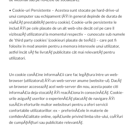
de webmail sau pe reÅ£ele de socializare).
• Cookie-uri Persistente – Acestea sunt stocate pe hard-drive-ul
unui computer sau echipament (ÅŸi în general depinde de durata de
viaÅ£Äƒ prestabilitÄƒ pentru cookie). Cookie-urile persistente le
includ ÅŸi pe cele plasate de un alt web-site decât cel pe care îl
viziteazÄƒ utilizatorul la momentul respectiv – cunoscute sub numele
de ‘third party cookies’ (cookieuri plasate de terÅ£i) – care pot fi
folosite în mod anonim pentru a memora interesele unui utilizator,
astfel încât sÄƒ fie livratÄƒ publicitate cât mai relevantÄƒ pentru
utilizatori.
Un cookie conÅ£ine informaÅ£ii care fac legÄƒtura între un web-
browser (utilizatorul) ÅŸi un web-server anume (website-ul). DacÄƒ
un browser acceseazÄƒ acel web-server din nou, acesta poate citi
informaÅ£ia deja stocatÄƒ ÅŸi reacÅ£iona în consecinÅ£Äƒ. Cookie-
urile asigurÄƒ userilor o experienÅ£Äƒ placutÄƒ de navigare ÅŸi
susÅ£in eforturile multor websiteuri pentru a oferi servicii
confortabile utilizatorillor: ex – preferinÅ£ele în materie de
confidenÅ£ialitate online, opÅ£iunile privind limba site-ului, coÅŸuri
de cumpÄƒrÄƒturi sau publicitate relevantÄƒ.