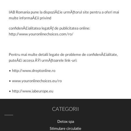
IAB Romania pune la dispoziÅ£ie urmÄƒtorul site pentru a oferi mai
multe informaÅ£ii privind
confidenÅ£ialitatea legatÄƒ de publicitatea online:
http://www.youronlinechoices.com/ro/
Pentru mai multe detalii legate de probleme de confidenÅ£ialitate,
puteÅ£i accesa ÅŸi urmÄƒtoarele link-uri:
• http://www.dreptonline.ro
• www.youronlinechoices.eu/ro
• http://www.iabeurope.eu
CATEGORII
Detox spa
Stimulare circulatie